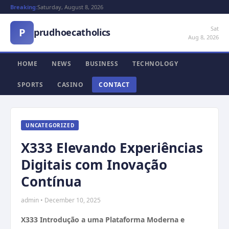
Breaking:
Saturday, August 8, 2026
Sat
P
prudhoecatholics
Aug 8, 2026
HOME
NEWS
BUSINESS
TECHNOLOGY
SPORTS
CASINO
CONTACT
UNCATEGORIZED
X333 Elevando Experiências
Digitais com Inovação
Contínua
admin • December 10, 2025
X333 Introdução a uma Plataforma Moderna e